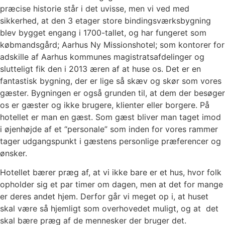
præcise historie står i det uvisse, men vi ved med
sikkerhed, at den 3 etager store bindingsværksbygning
blev bygget engang i 1700-tallet, og har fungeret som
købmandsgård; Aarhus Ny Missionshotel; som kontorer for
adskille af Aarhus kommunes magistratsafdelinger og
slutteligt fik den i 2013 æren af at huse os. Det er en
fantastisk bygning, der er lige så skæv og skør som vores
gæster. Bygningen er også grunden til, at dem der besøger
os er gæster og ikke brugere, klienter eller borgere. På
hotellet er man en gæst. Som gæst bliver man taget imod
i øjenhøjde af et “personale” som inden for vores rammer
tager udgangspunkt i gæstens personlige præferencer og
ønsker.
Hotellet bærer præg af, at vi ikke bare er et hus, hvor folk
opholder sig et par timer om dagen, men at det for mange
er deres andet hjem. Derfor går vi meget op i, at huset
skal være så hjemligt som overhovedet muligt, og at
det
skal bære præg af de mennesker der bruger det.