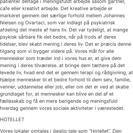
patienter deltage i meningsfuldt arbejde såsom gartner,
cafe eller kreativt arbejde. Det kreative arbejde er
markeret gennem det særlige forhold mellem Johannes
Nielsen og Ovartaci, som var indlagt på psykiatrisk
afdeling det meste af hans liv. Det var tydeligt, at mange
psykisk sårbare fik det bedre, når på trods af deres
lidelser, blev skabt mening i deres liv. Det er præcis denne
tilgang som vi bygger videre på. Vores mål for alle
mennesker som træder ind i vores hus er, at give dem
mening i deres tilværelse. at bringe dem tættere på det
levede liv, hvad end det er gennem terapi og rådgivning, at
hjælpe mennesker til et bedre forhold til dem selv, familie,
venner, uddannelse eller job, eller om det er ved at skabe
grundlaget for, at mennesker kan blive en del af et
fællesskab og få en mere berigende og meningsfuld
hverdag gennem vores sociale aktiviteter i værestedet.
HOTELLET
Vores lokaler omtales i daglig tale som “Hotellet”. Den